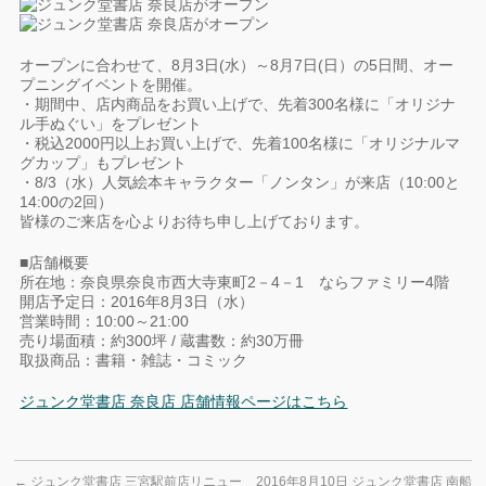
オープンに合わせて、8月3日(水）～8月7日(日）の5日間、オー
プニングイベントを開催。
・期間中、店内商品をお買い上げで、先着300名様に「オリジナ
ル手ぬぐい」をプレゼント
・税込2000円以上お買い上げで、先着100名様に「オリジナルマ
グカップ」もプレゼント
・8/3（水）人気絵本キャラクター「ノンタン」が来店（10:00と
14:00の2回）
皆様のご来店を心よりお待ち申し上げております。
■店舗概要
所在地：奈良県奈良市西大寺東町2－4－1 ならファミリー4階
開店予定日：2016年8月3日（水）
営業時間：10:00～21:00
売り場面積：約300坪 / 蔵書数：約30万冊
取扱商品：書籍・雑誌・コミック
ジュンク堂書店 奈良店 店舗情報ページはこちら
←
ジュンク堂書店 三宮駅前店リニュー
2016年8月10日 ジュンク堂書店 南船