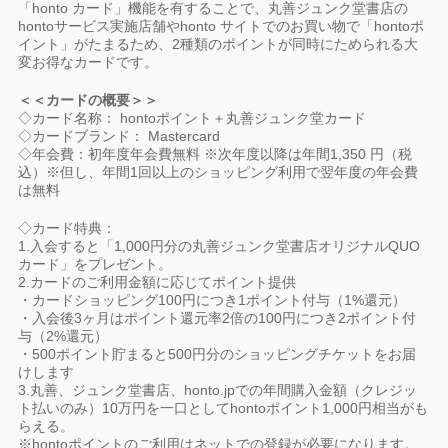
「honto カード」機能を有することで、丸善ジュンク堂書店の
hontoサービス実施店舗やhonto サイトでのお買い物で「hontoポ
イント」がたまるため、2種類のポイントが同時にためられる大
変お得なカードです。
＜＜カードの概要＞＞
◇カード名称： hontoポイント＋丸善ジュンク堂カード
◇カードブランド： Mastercard
◇年会費：初年度年会費無料 ※次年度以降は年間1,350 円（税
込）※但し、年間1回以上のショッピング利用で翌年度の年会費
は無料
◇カード特典：
1.入会すると「1,000円分の丸善ジュンク堂書店オリジナルQUO
カード」をプレゼント。
2.カードのご利用金額に応じてポイント提供
・カードショッピング100円につき1ポイント付与（1%還元）
・入会後3ヶ月はポイント還元率2倍の100円につき2ポイント付
与（2%還元）
・500ポイント貯まると500円分のショッピングチケットをお届
けします
3.丸善、ジュンク堂書店、honto.jpでの年間購入金額（クレジッ
ト払いのみ）10万円を一口としてhontoポイント1,000円相当がも
らえる。
※hontoポイントのご利用はネットでの登録が必要になります。