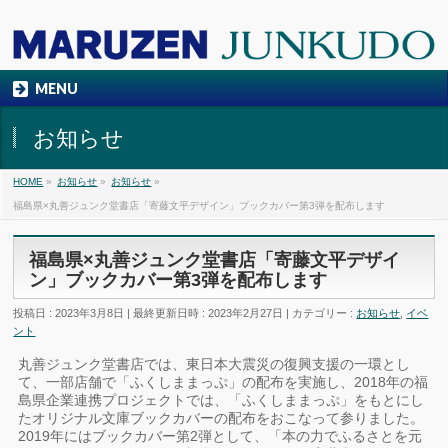
MENU
お知らせ
HOME
»
お知らせ
»
お知らせ
»
福島県×丸善ジュンク堂書店「寄藤文平デザイン」ブックカバー第3弾を配布します
福島県×丸善ジュンク堂書店「寄藤文平デザイ
ン」ブックカバー第3弾を配布します
投稿日 : 2023年3月8日
最終更新日時 : 2023年2月27日
カテゴリー :
お知らせ
,
イベ
ント
丸善ジュンク堂書店では、東日本大震災の復興支援の一環とし
て、一部店舗で「ふくしままっぷ」の配布を実施し、2018年の福
島県企業連携プロジェクトでは、「ふくしままっぷ」をもとにし
たオリジナル文庫ブックカバーの配布をおこなって参りました。
2019年にはブックカバー第2弾として、「本の力でふるさとを元