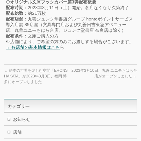
◇オリジナル文庫ブックカバー第3弾配布概要
配布時期
：2023年3月11日（土）開始。各店なくなり次第終了
配布総数
：約21万枚
配布店舗
：丸善ジュンク堂書店グループ hontoポイントサービス
導入店舗 89店舗（文具専門店および丸善日吉東急アベニュー
店、丸善ユニモちはら台店、ジュンク堂書店 奈良店は除く）
配布条件
：文庫ご購入の方
※店舗により、ご希望の方のみにお渡しする場合がございます。
→ 各店舗の基本情報はこち
ら
←
絵本の世界を楽しむ空間「EHONS
2023年3月10日、丸善 ユニモちはら台
HAKATA」が2023年3月3日、福岡 博
店がオープンしました
→
多にオープンしました
カテゴリー
お知らせ
店舗