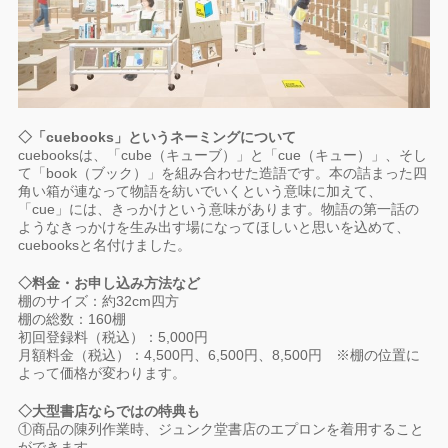
◇「cuebooks」というネーミングについて
cuebooksは、「cube（キューブ）」と「cue（キュー）」、そし
て「book（ブック）」を組み合わせた造語です。本の詰まった四
角い箱が連なって物語を紡いでいくという意味に加えて、
「cue」には、きっかけという意味があります。物語の第一話の
ようなきっかけを生み出す場になってほしいと思いを込めて、
cuebooksと名付けました。
◇料金・お申し込み方法など
棚のサイズ：約32cm四方
棚の総数：160棚
初回登録料（税込）：5,000円
月額料金（税込）：4,500円、6,500円、8,500円 ※棚の位置に
よって価格が変わります。
◇大型書店ならではの特典も
①商品の陳列作業時、ジュンク堂書店のエプロンを着用すること
ができます。