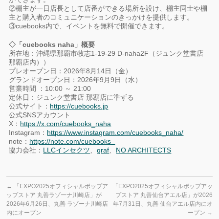
②棚主が一日店長として店番ができる場所を設け、棚主同士や棚
主と購入者のコミュニケーションのきっかけを提供します。
③cuebooks内で、イベントを無料で開催できます。
◇「cuebooks naha」概要
所在地：沖縄県那覇市牧志1-19-29 D-naha2F（ジュンク堂書店
那覇店内））
プレオープン日：2026年8月14日（金）
グランドオープン日：2026年9月9日（水）
営業時間 ：10:00 ～ 21:00
定休日：ジュンク堂書店 那覇店に準ずる
公式サイト：
https://cuebooks.jp
公式SNSアカウント
X：
https://x.com/cuebooks_naha
Instagram：
https://www.instagram.com/cuebooks_naha/
note：
https://note.com/cuebooks_
協力会社：
LLCインセクツ
、
graf
、
NO ARCHITECTS
←
「EXPO2025オフィシャルポップア
「EXPO2025オフィシャルポップアッ
ップストア 丸善ラゾーナ川崎店」が
プストア 丸善仙台アエル店」が2026
2026年6月26日、丸善 ラゾーナ川崎店
年7月31日、丸善 仙台アエル店内にオ
内にオープン
ープン
→