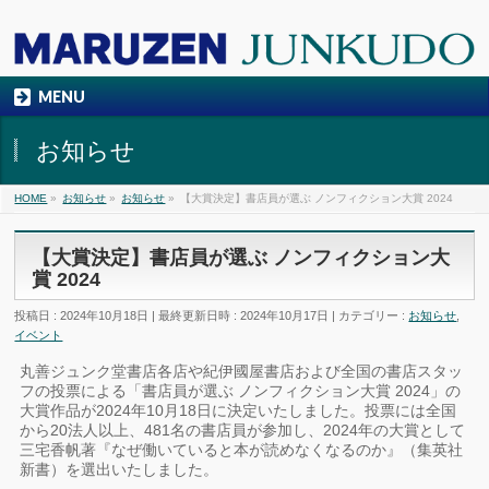
MENU
お知らせ
HOME
»
お知らせ
»
お知らせ
»
【大賞決定】書店員が選ぶ ノンフィクション大賞 2024
【大賞決定】書店員が選ぶ ノンフィクション大
賞 2024
投稿日 : 2024年10月18日
最終更新日時 : 2024年10月17日
カテゴリー :
お知らせ
,
イベント
丸善ジュンク堂書店各店や紀伊國屋書店および全国の書店スタッ
フの投票による「書店員が選ぶ ノンフィクション大賞 2024」の
大賞作品が2024年10月18日に決定いたしました。投票には全国
から20法人以上、481名の書店員が参加し、2024年の大賞として
三宅香帆著『なぜ働いていると本が読めなくなるのか』（集英社
新書）を選出いたしました。